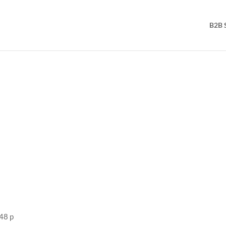
B2B 
48 p