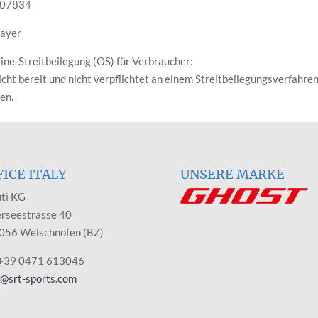
507834
mayer
ne-Streitbeilegung (OS) für Verbraucher:
nicht bereit und nicht verpflichtet an einem Streitbeilegungsverfahre
en.
FICE ITALY
UNSERE MARKE
ti KG
rseestrasse 40
056 Welschnofen (BZ)
 +39 0471 613046
y@srt-sports.com