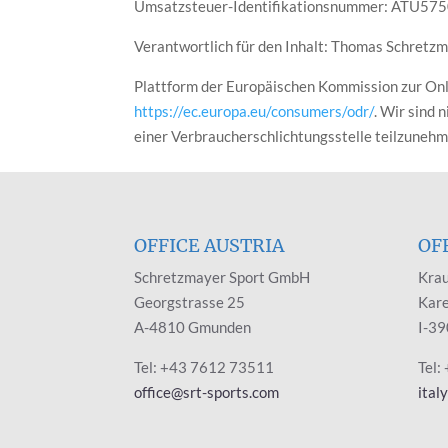
Umsatzsteuer-Identifikationsnummer: ATU57
Verantwortlich für den Inhalt: Thomas Schretz
Plattform der Europäischen Kommission zur Onli
https://ec.europa.eu/consumers/odr/
. Wir sind 
einer Verbraucherschlichtungsstelle teilzunehm
OFFICE AUSTRIA
OF
Schretzmayer Sport GmbH
Krau
Georgstrasse 25
Kare
A-4810 Gmunden
I-39
Tel: +43 7612 73511
Tel:
office@srt-sports.com
ital